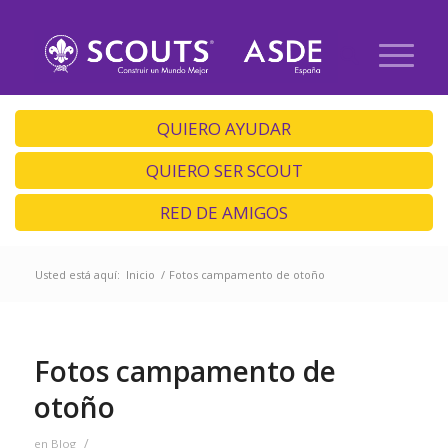
QUIERO AYUDAR
QUIERO SER SCOUT
RED DE AMIGOS
Usted está aquí:
Inicio
/
Fotos campamento de otoño
Fotos campamento de
otoño
/
en
Blog