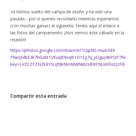
Ya hemos vuelto del campa de otoño y ha sido una
pasada… por si queréis recordarlo mientras esperamos
(con muchas ganas) al siguiente, tenéis aquí el enlace a
las fotos del campamento. ¡Nos vemos este sábado en la
reunión!
https://photos.google.com/share/AF1QipNS-muA3d4-
FfwrjXdbE3k7hGxbt1VEuqB9eqB1D1Ejj7q_yDguJ46PQP7ReoCz
key=LVZCZFZNZk9YSUJfdkNmMWhkbDdtRFNUdFhsQzFB
Compartir esta entrada