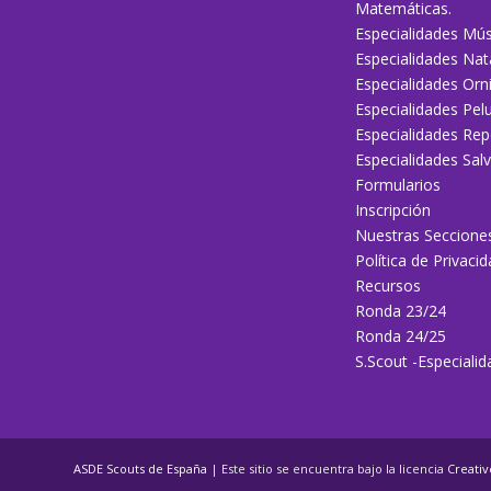
Matemáticas.
Especialidades Mús
Especialidades Nat
Especialidades Orni
Especialidades Pelu
Especialidades Rep
Especialidades Sal
Formularios
Inscripción
Nuestras Seccione
Política de Privaci
Recursos
Ronda 23/24
Ronda 24/25
S.Scout -Especiali
ASDE Scouts de España
| Este sitio se encuentra bajo la licencia
Creati