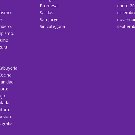
Promesas
enero 20
tismo.
Salidas
diciembr
e.
San Jorge
noviemb
mbero.
Sin categoría
septiemb
mpismo.
ismo.
tura.
Cabuyería
Cocina
Sanidad
orte.
jo.
alada.
itura.
rsión.
ografía