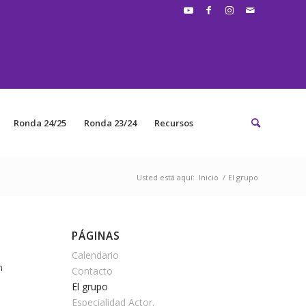
Ronda 24/25
Ronda 23/24
Recursos
Usted está aquí:
Inicio
/
El grupo
PÁGINAS
Calendario
n
Contacto
El grupo
Especialidad Actor.