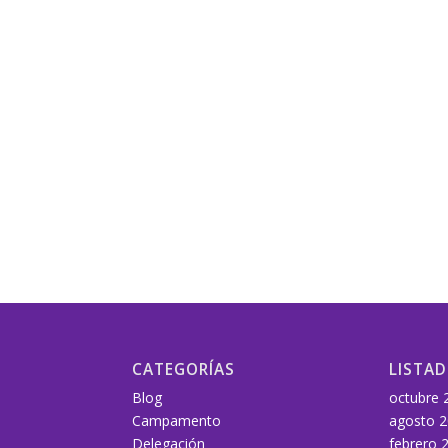
CATEGORÍAS
LISTA
Blog
octubre 
Campamento
agosto 
Delegación
febrero 