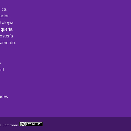
ica.
ación.
tología.
quería.
ostería
vamento.
s
dad
dades
ve Commons